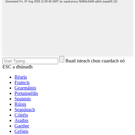
Buail isteach chun cuardach nó
ESC a dhúnadh
Béarla
Fraincis
Gearmáinis
Portaingéilis
Spainnis
Rúisis
Seapánach
Cóiréis
Araibis
Gaeilge
Gréigis