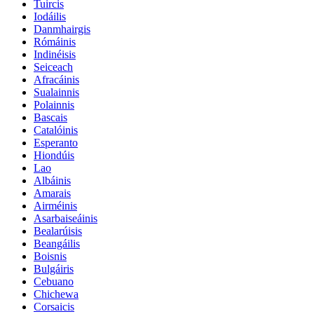
Tuircis
Iodáilis
Danmhairgis
Rómáinis
Indinéisis
Seiceach
Afracáinis
Sualainnis
Polainnis
Bascais
Catalóinis
Esperanto
Hiondúis
Lao
Albáinis
Amarais
Airméinis
Asarbaiseáinis
Bealarúisis
Beangáilis
Boisnis
Bulgáiris
Cebuano
Chichewa
Corsaicis