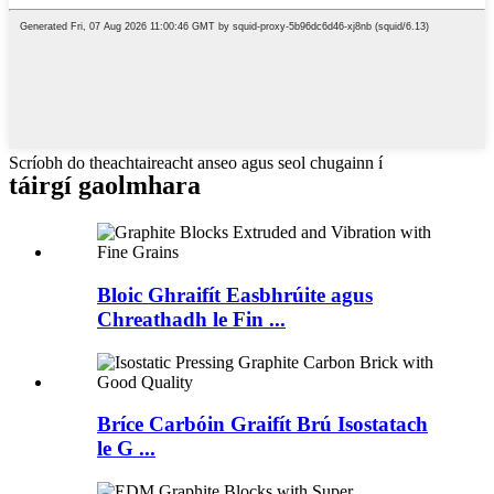
Scríobh do theachtaireacht anseo agus seol chugainn í
táirgí gaolmhara
Bloic Ghraifít Easbhrúite agus
Chreathadh le Fin ...
Bríce Carbóin Graifít Brú Isostatach
le G ...