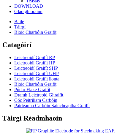
Teastas
DOWNLOAD
Glaoigh orainn
Baile
Táirgí
Bloic Charbóin Graifít
Catagóirí
Leictreoidí Graifít RP
Leictreoidí Graifít HP
Leictreoidí Graifít SHP
Leictreoidí Graifít UHP
Leictreoidí Graifít líonta
Bloic Charbóin Graifít
Púdar Flake Graifít
Dramh Leictreoid Ghraifít
Cóc Peitriliam Carbóin
Páirteanna Carbóin Saincheaptha Graifít
Táirgí Réadmhaoin