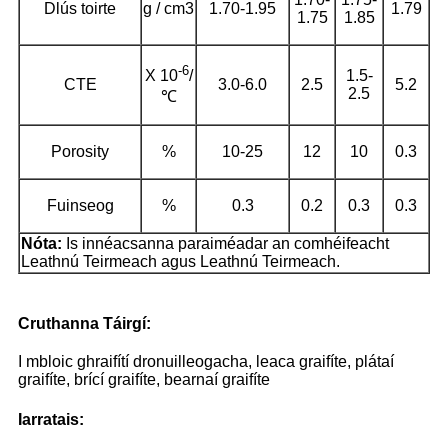
Dlús toirte
g / cm3
1.70-1.95
1.79
1.75
1.85
-6
1.5-
X 10
/
CTE
3.0-6.0
2.5
5.2
2.5
℃
Porosity
%
10-25
12
10
0.3
Fuinseog
%
0.3
0.2
0.3
0.3
Nóta:
Is innéacsanna paraiméadar an comhéifeacht
Leathnú Teirmeach agus Leathnú Teirmeach.
Cruthanna Táirgí:
I mbloic ghraifítí dronuilleogacha, leaca graifíte, plátaí
graifíte, brící graifíte, bearnaí graifíte
Iarratais: