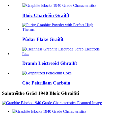
Bloic Charbóin Graifít
Púdar Flake Graifít
Dramh Leictreoid Ghraifít
Cóc Peitriliam Carbóin
Saintréithe Grád 1940 Bloic Ghraifítí