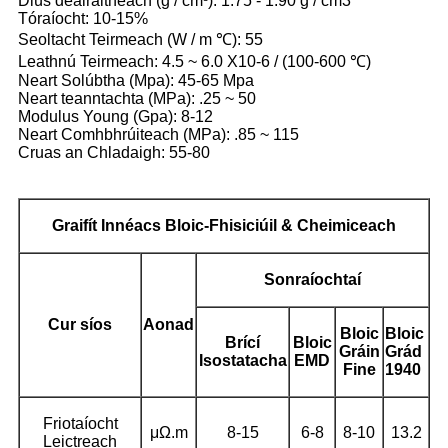
Dlús dealraitheach (g / cm³): 1.75 - 1.90 g / cm3
Tóraíocht: 10-15%
Seoltacht Teirmeach (W / m ℃): 55
Leathnú Teirmeach: 4.5 ~ 6.0 X10-6 / (100-600 ℃)
Neart Solúbtha (Mpa): 45-65 Mpa
Neart teanntachta (MPa): .25 ~ 50
Modulus Young (Gpa): 8-12
Neart Comhbhrúiteach (MPa): .85 ~ 115
Cruas an Chladaigh: 55-80
Graifít
Innéacs Bloic-Fhisiciúil & Cheimiceach
Sonraíochtaí
Cur síos
Aonad
Bloic
Bloic
Brící
Bloic
Gráin
Grád
Isostatacha
EMD
Fine
1940
Friotaíocht
μΩ.m
8-15
6-8
8-10
13.2
Leictreach