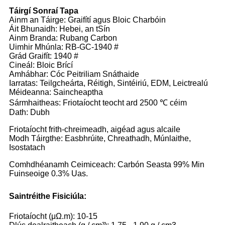
Táirgí Sonraí Tapa
Ainm an Táirge: Graifítí agus Bloic Charbóin
Áit Bhunaidh: Hebei, an tSín
Ainm Branda: Rubang Carbon
Uimhir Mhúnla: RB-GC-1940 #
Grád Graifít: 1940 #
Cineál: Bloic Brící
Amhábhar: Cóc Peitriliam Snáthaide
Iarratas: Teilgcheárta, Réitigh, Sintéiriú, EDM, Leictrealú
Méideanna: Saincheaptha
Sármhaitheas: Friotaíocht teocht ard 2500 ℃ céim
Dath: Dubh
Friotaíocht frith-chreimeadh, aigéad agus alcaile
Modh Táirgthe: Easbhrúite, Chreathadh, Múnlaithe,
Isostatach
Comhdhéanamh Ceimiceach: Carbón Seasta 99% Min
Fuinseoige 0.3% Uas.
Saintréithe Fisiciúla:
Friotaíocht (μΩ.m): 10-15