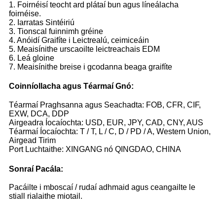
1. Foirnéisí teocht ard plátaí bun agus líneálacha
foirnéise.
2. Iarratas Sintéiriú
3. Tionscal fuinnimh gréine
4. Anóidí Graifíte i Leictrealú, ceimiceáin
5. Meaisínithe urscaoilte leictreachais EDM
6. Leá gloine
7. Meaisínithe breise i gcodanna beaga graifíte
Coinníollacha agus Téarmaí Gnó:
Téarmaí Praghsanna agus Seachadta: FOB, CFR, CIF,
EXW, DCA, DDP
Airgeadra Íocaíochta: USD, EUR, JPY, CAD, CNY, AUS
Téarmaí Íocaíochta: T / T, L / C, D / PD / A, Western Union,
Airgead Tirim
Port Luchtaithe: XINGANG nó QINGDAO, CHINA
Sonraí Pacála:
Pacáilte i mboscaí / rudaí adhmaid agus ceangailte le
stiall rialaithe miotail.