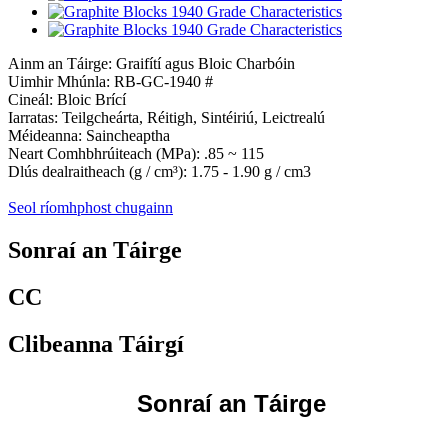
Ainm an Táirge: Graifítí agus Bloic Charbóin
Uimhir Mhúnla: RB-GC-1940 #
Cineál: Bloic Brící
Iarratas: Teilgcheárta, Réitigh, Sintéiriú, Leictrealú
Méideanna: Saincheaptha
Neart Comhbhrúiteach (MPa): .85 ~ 115
Dlús dealraitheach (g / cm³): 1.75 - 1.90 g / cm3
Seol ríomhphost chugainn
Sonraí an Táirge
CC
Clibeanna Táirgí
Sonraí an Táirge