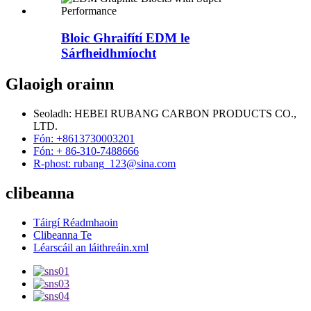
Bloic Ghraifítí EDM le
Sárfheidhmíocht
Glaoigh orainn
Seoladh: HEBEI RUBANG CARBON PRODUCTS CO.,
LTD.
Fón: +8613730003201
Fón: + 86-310-7488666
R-phost: rubang_123@sina.com
clibeanna
Táirgí Réadmhaoin
Clibeanna Te
Léarscáil an láithreáin.xml