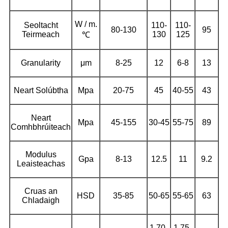
W / m.
Seoltacht
110-
110-
80-130
95
Teirmeach
130
125
℃
Granularity
μm
8-25
12
6-8
13
Neart Solúbtha
Mpa
20-75
45
40-55
43
Neart
Mpa
45-155
30-45
55-75
89
Comhbhrúiteach
Modulus
Gpa
8-13
12.5
11
9.2
Leaisteachas
Cruas an
HSD
35-85
50-65
55-65
63
Chladaigh
1.70-
1.75-