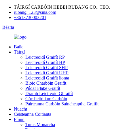
TÁIRGÍ CARBÓIN HEBEI RUBANG CO., TEO.
rubang_123@sina.com
+8613730003201
Béarla
Baile
Táirgí
Leictreoidí Graifít RP
Leictreoidí Graifít HP
Leictreoidí Graifít SHP
Leictreoidí Graifít UHP
Leictreoidí Graifít líonta
Bloic Charbóin Graifít
Púdar Flake Graifít
Dramh Leictreoid Ghraifít
Cóc Peitriliam Carbóin
Páirteanna Carbóin Saincheaptha Graifít
Nuacht
Ceisteanna Coitianta
Fúinn
Turas Monarcha