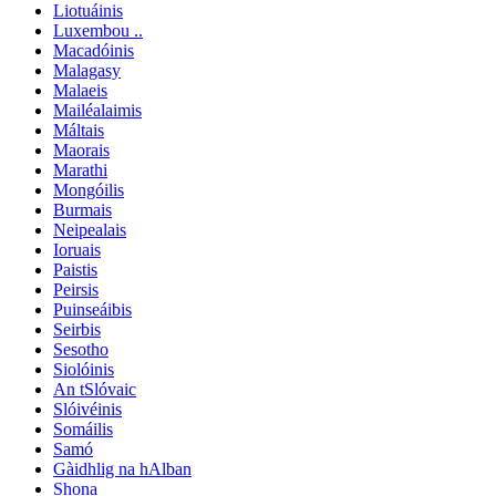
Liotuáinis
Luxembou ..
Macadóinis
Malagasy
Malaeis
Mailéalaimis
Máltais
Maorais
Marathi
Mongóilis
Burmais
Neipealais
Ioruais
Paistis
Peirsis
Puinseáibis
Seirbis
Sesotho
Siolóinis
An tSlóvaic
Slóivéinis
Somáilis
Samó
Gàidhlig na hAlban
Shona