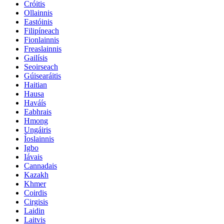
Cróitis
Ollainnis
Eastóinis
Filipíneach
Fionlainnis
Freaslainnis
Gailísis
Seoirseach
Gúisearáitis
Haitian
Hausa
Haváís
Eabhrais
Hmong
Ungáiris
Íoslainnis
Igbo
Iávais
Cannadais
Kazakh
Khmer
Coirdis
Cirgisis
Laidin
Laitvis