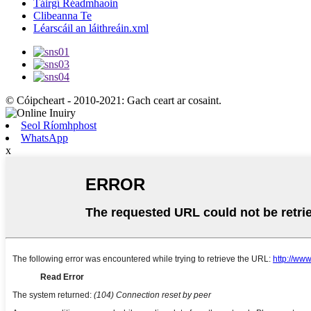
Táirgí Réadmhaoin
Clibeanna Te
Léarscáil an láithreáin.xml
© Cóipcheart - 2010-2021: Gach ceart ar cosaint.
Seol Ríomhphost
WhatsApp
x