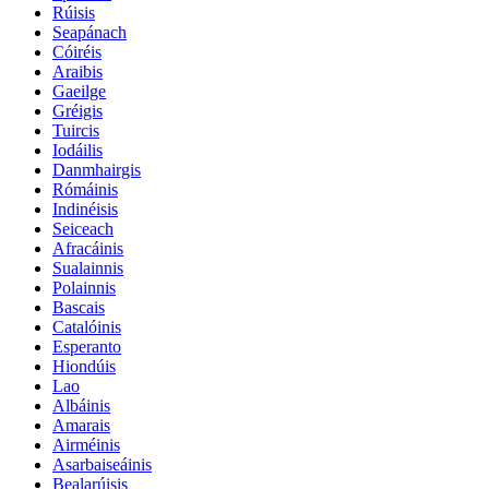
Rúisis
Seapánach
Cóiréis
Araibis
Gaeilge
Gréigis
Tuircis
Iodáilis
Danmhairgis
Rómáinis
Indinéisis
Seiceach
Afracáinis
Sualainnis
Polainnis
Bascais
Catalóinis
Esperanto
Hiondúis
Lao
Albáinis
Amarais
Airméinis
Asarbaiseáinis
Bealarúisis