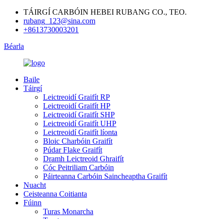
TÁIRGÍ CARBÓIN HEBEI RUBANG CO., TEO.
rubang_123@sina.com
+8613730003201
Béarla
Baile
Táirgí
Leictreoidí Graifít RP
Leictreoidí Graifít HP
Leictreoidí Graifít SHP
Leictreoidí Graifít UHP
Leictreoidí Graifít líonta
Bloic Charbóin Graifít
Púdar Flake Graifít
Dramh Leictreoid Ghraifít
Cóc Peitriliam Carbóin
Páirteanna Carbóin Saincheaptha Graifít
Nuacht
Ceisteanna Coitianta
Fúinn
Turas Monarcha