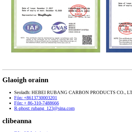
Glaoigh orainn
Seoladh: HEBEI RUBANG CARBON PRODUCTS CO., L
Fón: +8613730003201
Fón: + 86-310-7488666
R-phost: rubang_123@sina.com
clibeanna