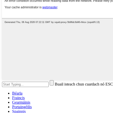
Buail isteach chun cuardach nó ES
Béarla
Fraincis
Gearmáinis
Portaingéilis
Spainnis