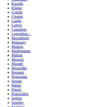
Kazakh
Khmer
Coirdis
Cirgisis
Laidin
Laitvis
Liotuáinis
Luxembou ..
Macadóinis
Malagasy
Malaeis
Mailéalaimis
Máltais
Maorais
Marathi
Mongóilis
Burmais
Neipealais
Ioruais
Paistis
Peirsis
Puinseáibis
Seirbis
Sesotho
Siolóinis