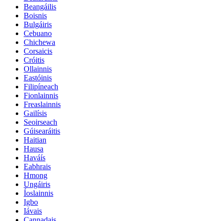
Beangáilis
Boisnis
Bulgáiris
Cebuano
Chichewa
Corsaicis
Cróitis
Ollainnis
Eastóinis
Filipíneach
Fionlainnis
Freaslainnis
Gailísis
Seoirseach
Gúisearáitis
Haitian
Hausa
Haváís
Eabhrais
Hmong
Ungáiris
Íoslainnis
Igbo
Iávais
Cannadais